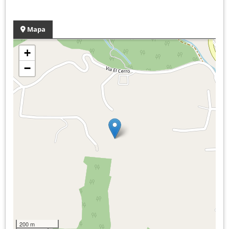
Mapa
+
−
200 m