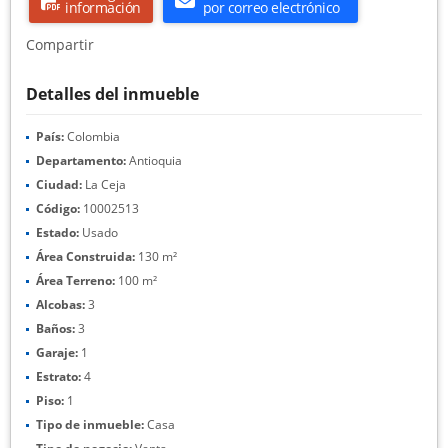
información
por correo electrónico
Compartir
Detalles del inmueble
País:
Colombia
Departamento:
Antioquia
Ciudad:
La Ceja
Código:
10002513
Estado:
Usado
Área Construida:
130 m²
Área Terreno:
100 m²
Alcobas:
3
Baños:
3
Garaje:
1
Estrato:
4
Piso:
1
Tipo de inmueble:
Casa