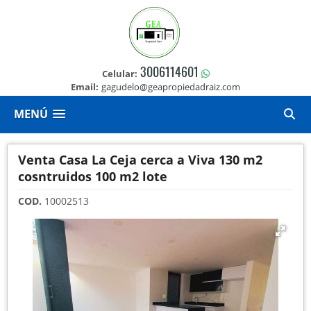
3006114601
Celular:
Email:
gagudelo@geapropiedadraiz.com
MENÚ
Venta Casa La Ceja cerca a Viva 130 m2
cosntruidos 100 m2 lote
COD.
10002513