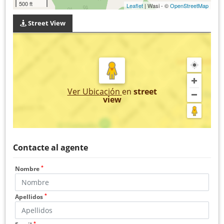
500 ft
Leaflet
| Wasi - ©
OpenStreetMap
Street View
Ver Ubicación
en
street
view
Contacte al agente
*
Nombre
*
Apellidos
*