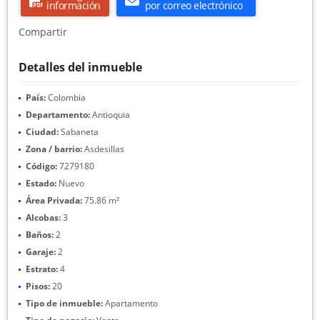
información
por correo electrónico
Compartir
Detalles del inmueble
País:
Colombia
Departamento:
Antioquia
Ciudad:
Sabaneta
Zona / barrio:
Asdesillas
Código:
7279180
Estado:
Nuevo
Área Privada:
75.86 m²
Alcobas:
3
Baños:
2
Garaje:
2
Estrato:
4
Pisos:
20
Tipo de inmueble:
Apartamento