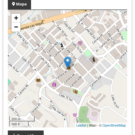
Mapa
+
−
200 m
500 ft
Leaflet
| Wasi - ©
OpenStreetMap